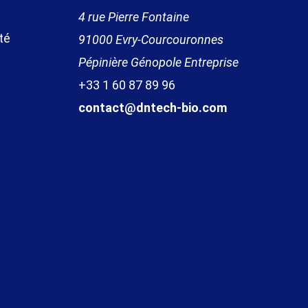
4 rue Pierre Fontaine
té
91000 Evr
y
-
Courcouronnes
Pépinière Génopole Entreprise
+33 1 60 87 89
96
contact@dntech-bio.com